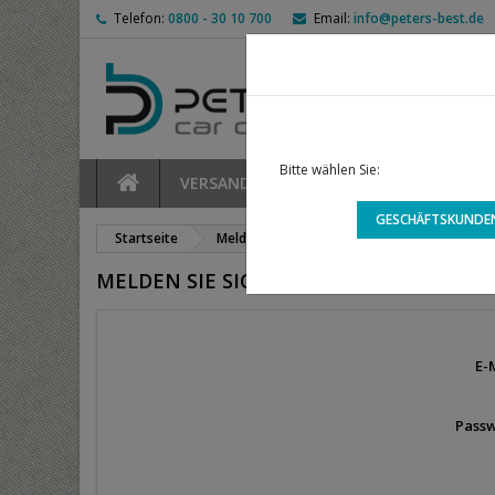
Telefon:
0800 - 30 10 700
Email:
info@peters-best.de
Bitte wählen Sie:
VERSAND
SICHERE ZAHLUNG
DA
GESCHÄFTSKUNDEN
Startseite
Melden Sie sich bei Ihrem Konto an
MELDEN SIE SICH BEI IHREM KONTO AN
E-
Passw