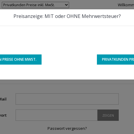
Willkomm
Preisanzeige: MIT oder OHNE Mehrwertsteuer?

TENSCHUTZ
AGB
IMPRESSUM
REGISTRIEREN
 PREISE OHNE MWST.
PRIVATKUNDEN PRE
Mail
ort
ZEIGEN
Passwort vergessen?