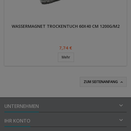
WASSERMAGNET TROCKENTUCH 60X40 CM 1200G/M2
Preis
7,74 €
Mehr
ZUM SEITENANFANG


UNTERNEHMEN

IHR KONTO