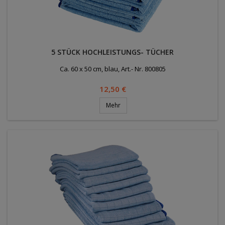
5 STÜCK HOCHLEISTUNGS- TÜCHER
Ca. 60 x 50 cm, blau, Art.- Nr. 800805
Preis
12,50 €
Mehr