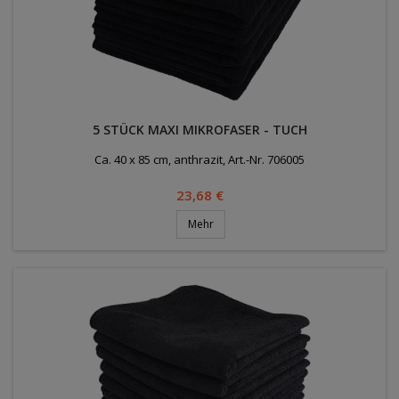
5 STÜCK MAXI MIKROFASER - TUCH
Ca. 40 x 85 cm, anthrazit, Art.-Nr. 706005
Preis
23,68 €
Mehr