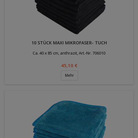
10 STÜCK MAXI MIKROFASER- TUCH
Ca. 40 x 85 cm, anthrazit, Art.-Nr. 706010
Preis
45,10 €
Mehr