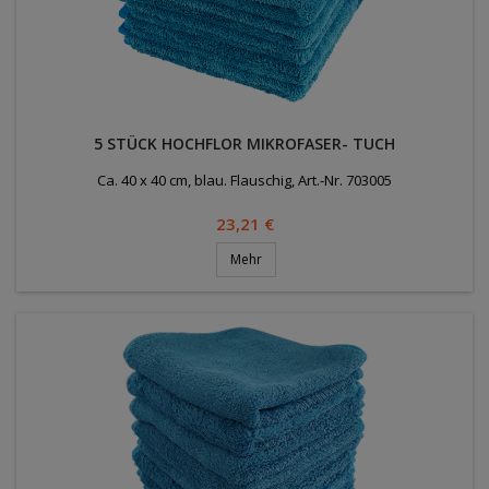
5 STÜCK HOCHFLOR MIKROFASER- TUCH
Ca. 40 x 40 cm, blau. Flauschig, Art.-Nr. 703005
Preis
23,21 €
Mehr