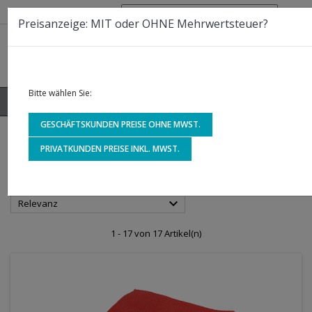
Telefon:
0800 - 30 10 700
Preisanzeige: MIT oder OHNE Mehrwertsteuer?
Bitte wählen Sie:
0



shopping_cart
GESCHÄFTSKUNDEN PREISE OHNE MWST.
STARTSEITE
PRIVATKUNDEN PREISE INKL. MWST.
MIKROFASERTÜCHER

Relevanz
1 - 17 von 17 Artikel(n)