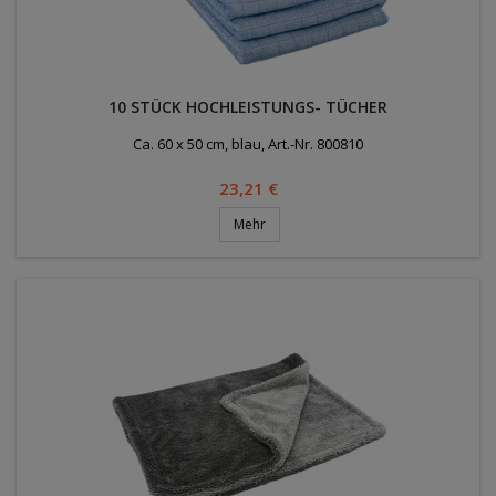
10 STÜCK HOCHLEISTUNGS- TÜCHER
Ca. 60 x 50 cm, blau, Art.-Nr. 800810
Preis
23,21 €
Mehr