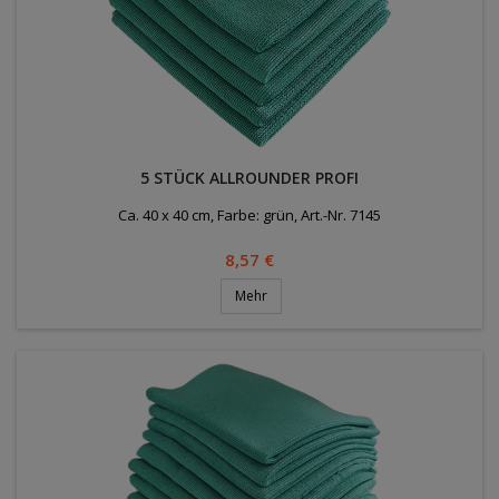
5 STÜCK ALLROUNDER PROFI
Ca. 40 x 40 cm, Farbe: grün, Art.-Nr. 7145
Preis
8,57 €
Mehr