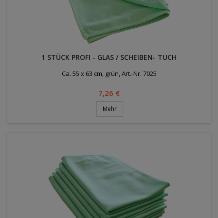
1 STÜCK PROFI - GLAS / SCHEIBEN- TUCH
Ca. 55 x 63 cm, grün, Art.-Nr. 7025
Preis
7,26 €
Mehr