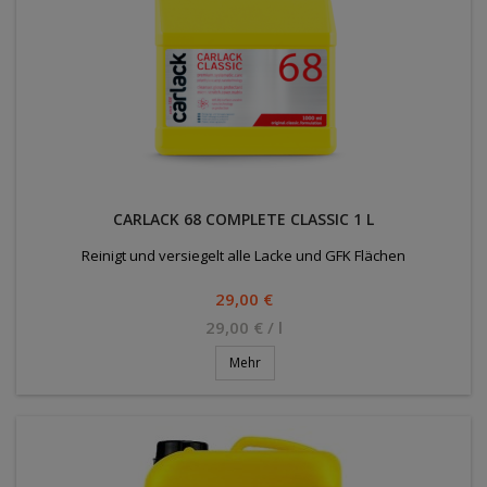
CARLACK 68 COMPLETE CLASSIC 1 L
Reinigt und versiegelt alle Lacke und GFK Flächen
Preis
29,00 €
29,00 € / l
Mehr