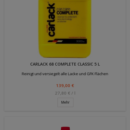
CARLACK 68 COMPLETE CLASSIC 5 L
Reinigt und versiegelt alle Lacke und GFK Flächen
Preis
139,00 €
27,80 € / l
Mehr