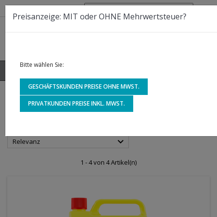
Telefon:
0800 - 30 10 700
Preisanzeige: MIT oder OHNE Mehrwertsteuer?
Bitte wählen Sie:
0



shopping_cart
GESCHÄFTSKUNDEN PREISE OHNE MWST.
STARTSEITE
PRIVATKUNDEN PREISE INKL. MWST.
C A R L A C K 68

Relevanz
1 - 4 von 4 Artikel(n)