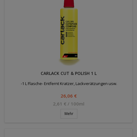
CARLACK CUT & POLISH 1 L
-1 L Flasche- Entfernt Kratzer, Lackverätzungen usw.
Preis
26,06 €
2,61 € / 100ml
Mehr