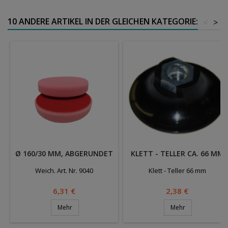
10 ANDERE ARTIKEL IN DER GLEICHEN KATEGORIE:
<
>
Ø 160/30 MM, ABGERUNDET
KLETT - TELLER CA. 66 MM
Weich. Art. Nr. 9040
Klett - Teller 66 mm
Preis
Preis
6,31 €
2,38 €
Mehr
Mehr