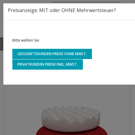
Telefon:
0800 - 30 10 700
Preisanzeige: MIT oder OHNE Mehrwertsteuer?
Bitte wählen Sie:
0



shopping_cart
GESCHÄFTSKUNDEN PREISE OHNE MWST.
STARTSEITE
PRIVATKUNDEN PREISE INKL. MWST.